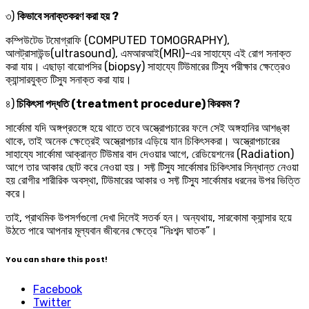
৩)
কিভাবে সনাক্তকরণ করা হয় ?
কম্পিউটেড টমোগ্রাফি (COMPUTED TOMOGRAPHY),
আলট্রাসাউন্ড(ultrasound), এমআরআই(MRI)-এর সাহায্যে এই রোগ সনাক্ত
করা যায়। এছাড়া বায়োপসির (biopsy) সাহায্যে টিউমারের টিস্যু পরীক্ষার ক্ষেত্রেও
ক্যান্সারযুক্ত টিস্যু সনাক্ত করা যায়।
৪)
চিকিৎসা পদ্ধতি (treatment procedure) কিরকম ?
সার্কোমা যদি অঙ্গপ্রতঙ্গে হয়ে থাতে তবে অস্ত্রোপচারের ফলে সেই অঙ্গহানির আশঙ্কা
থাকে, তাই অনেক ক্ষেত্রেই অস্ত্রোপচার এড়িয়ে যান চিকিৎসকরা। অস্ত্রোপচারের
সাহায্যে সার্কোমা আক্রান্ত টিউমার বাদ দেওয়ার আগে, রেডিয়েশনের (Radiation)
আগে তার আকার ছোট করে নেওয়া হয়। সফ্ট টিস্যু সার্কোমার চিকিৎসার সিন্ধান্ত নেওয়া
হয় রোগীর শারীরিক অবস্থা, টিউমারের আকার ও সফ্ট টিস্যু সার্কোমার ধরনের উপর ভিত্তি
করে।
তাই, প্রাথমিক উপসর্গগুলো দেখা দিলেই সতর্ক হন। অন্যথায়, সারকোমা ক্যান্সার হয়ে
উঠতে পারে আপনার মূল্যবান জীবনের ক্ষেত্রে “নিঃশব্দ ঘাতক”।
You can share this post!
Facebook
Twitter