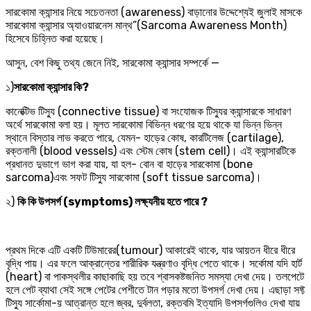
সারকোমা ক্যান্সার নিয়ে সচেতনতা (awareness) বাড়ানোর উদ্দেশ্যেই জুলাই মাসকে
সারকোমা ক্যান্সার অ্যাওয়ারনেস মান্থ”(Sarcoma Awareness Month)
হিসেবে চিহ্নিত করা হয়েছে।
আসুন, বেশ কিছু তথ্য জেনে নিই, সারকোমা ক্যান্সার সম্পর্কে —
১)
সারকোমা ক্যান্সার কি?
কানেক্টিভ টিস্যু (connective tissue) বা সংযোজক টিস্যুর ক্যান্সারকে সাধারণ
অর্থে সারকোমা বলা হয়। মূলত সারকোমা বিভিন্ন ধরণের হয়ে থাকে যা ভিন্ন ভিন্ন
স্থানে বিস্তার লাভ করতে পারে, যেমন- হাড়ের কোষ, কারটিলেজ (cartilage),
রক্তনালী (blood vessels) এবং স্টেম কোষ (stem cell)। এই ক্যান্সারটিকে
প্রধানত দুভাগে ভাগ করা যায়, যা হল- বোন বা হাড়ের সারকোমা (bone
sarcoma)এবং সফট টিস্যু সারকোমা (soft tissue sarcoma)।
২)
কি কি উপসর্গ (symptoms) লক্ষ্যনীয় হতে পারে ?
প্রথম দিকে এটি একটি টিউমারের(tumour) আকারেই থাকে, যার আয়তন ধীরে ধীরে
বৃদ্ধি পায়। এর ফলে আক্রান্তের শারীরিক যন্ত্রণাও বৃদ্ধি পেতে থাকে। সর্কোমা যদি হার্ট
(heart) বা পাকস্থলীর কাছাকাছি হয় তবে শ্বাসকষ্টজনিত সমস্যা দেখা দেয়। তলপেটে
হলে পেট ব্যাথা সেই সঙ্গে পেটের পেশীতে টান পড়ার মতো উপসর্গ দেখা দেয়। এছাড়া সফ্ট
টিস্যু সার্কোমা-য় আত্রান্ত হলে জ্বর, দুর্বলতা, রক্তবমি ইত্যাদি উপসর্গগুলিও দেখা যায়