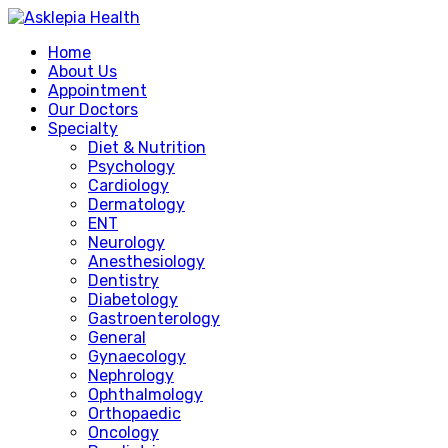
Home
About Us
Appointment
Our Doctors
Specialty
Diet & Nutrition
Psychology
Cardiology
Dermatology
ENT
Neurology
Anesthesiology
Dentistry
Diabetology
Gastroenterology
General
Gynaecology
Nephrology
Ophthalmology
Orthopaedic
Oncology